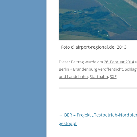
Foto c) airport-regional.de, 2013
Dieser Beitrag wurde am
26. Februar 2014
u
Berlin + Brandenburg
veröffentlicht. Schla
und Landebahn
,
Startbahn
,
SXF
.
Beitragsnavigation
←
BER – Projekt „Testbetrieb-Nordpie
gestoppt