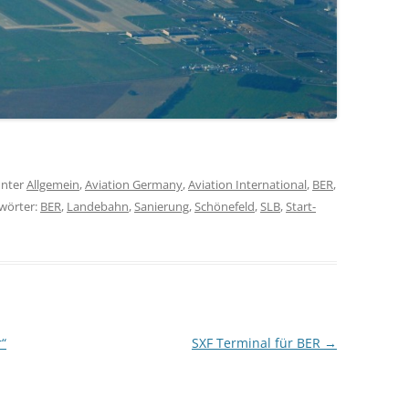
nter
Allgemein
,
Aviation Germany
,
Aviation International
,
BER
,
gwörter:
BER
,
Landebahn
,
Sanierung
,
Schönefeld
,
SLB
,
Start-
r“
SXF Terminal für BER
→