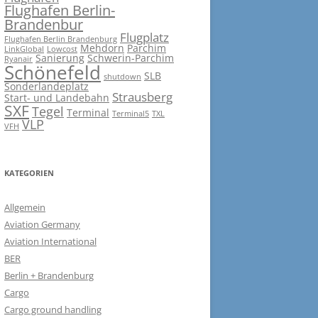
Flughafen Berlin-
Brandenbur
Flugplatz
Flughafen Berlin Brandenburg
Mehdorn
Parchim
LinkGlobal
Lowcost
Sanierung
Schwerin-Parchim
Ryanair
Schönefeld
SLB
shutdown
Sonderlandeplatz
Strausberg
Start- und Landebahn
SXF
Tegel
Terminal
Terminal5
TXL
VLP
VFH
KATEGORIEN
Allgemein
Aviation Germany
Aviation International
BER
Berlin + Brandenburg
Cargo
Cargo ground handling