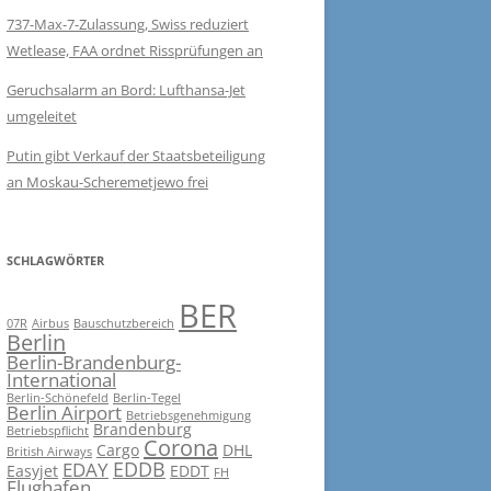
737-Max-7-Zulassung, Swiss reduziert
Wetlease, FAA ordnet Rissprüfungen an
Geruchsalarm an Bord: Lufthansa-Jet
umgeleitet
Putin gibt Verkauf der Staatsbeteiligung
an Moskau-Scheremetjewo frei
SCHLAGWÖRTER
BER
07R
Airbus
Bauschutzbereich
Berlin
Berlin-Brandenburg-
International
Berlin-Schönefeld
Berlin-Tegel
Berlin Airport
Betriebsgenehmigung
Brandenburg
Betriebspflicht
Corona
Cargo
DHL
British Airways
EDDB
EDAY
Easyjet
EDDT
FH
Flughafen