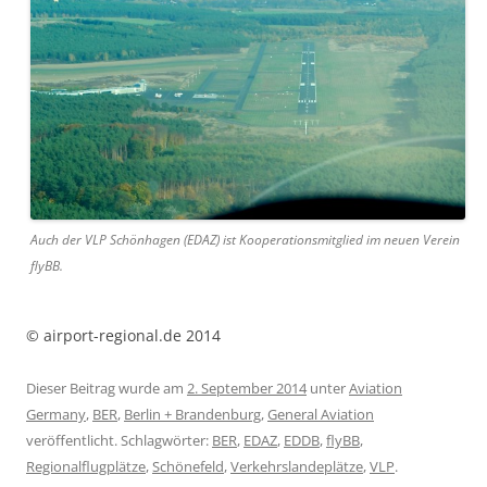
Auch der VLP Schönhagen (EDAZ) ist Kooperationsmitglied im neuen Verein
flyBB.
© airport-regional.de 2014
Dieser Beitrag wurde am
2. September 2014
unter
Aviation
Germany
,
BER
,
Berlin + Brandenburg
,
General Aviation
veröffentlicht. Schlagwörter:
BER
,
EDAZ
,
EDDB
,
flyBB
,
Regionalflugplätze
,
Schönefeld
,
Verkehrslandeplätze
,
VLP
.