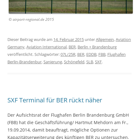
© airport-regional.de 2015
Dieser Beitrag wurde am
14. Februar 2015
unter
Allgemein
,
Aviation
Germany
,
Aviation International
,
BER
,
Berlin + Brandenburg
veröffentlicht. Schlagwörter:
07L/25R
,
BER
,
EDDB
,
FBB
,
Flughafen
Berlin-Brandenbur
,
Sanierung
,
Schönefeld
,
SLB
,
SXF
.
SXF Terminal für BER rückt näher
Der Aufsichtsrat der Flughafen Berlin Brandenburg GmbH
(FBB) hat die Geschäftsführung/ Hartmut Mehdorn am Fr.,
19.09.2014, damit beauftragt, mögliche Optionen zur
Kapazitätserweiterung des künftigen BER zu untersuchen.