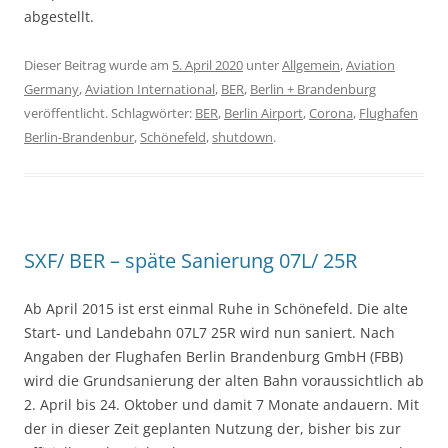
abgestellt.
Dieser Beitrag wurde am
5. April 2020
unter
Allgemein
,
Aviation
Germany
,
Aviation International
,
BER
,
Berlin + Brandenburg
veröffentlicht. Schlagwörter:
BER
,
Berlin Airport
,
Corona
,
Flughafen
Berlin-Brandenbur
,
Schönefeld
,
shutdown
.
SXF/ BER – späte Sanierung 07L/ 25R
Ab April 2015 ist erst einmal Ruhe in Schönefeld. Die alte
Start- und Landebahn 07L7 25R wird nun saniert. Nach
Angaben der Flughafen Berlin Brandenburg GmbH (FBB)
wird die Grundsanierung der alten Bahn voraussichtlich ab
2. April bis 24. Oktober und damit 7 Monate andauern. Mit
der in dieser Zeit geplanten Nutzung der, bisher bis zur