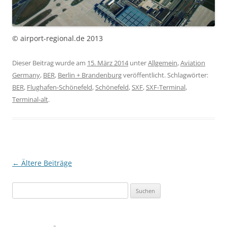
© airport-regional.de 2013
Dieser Beitrag wurde am
15. März 2014
unter
Allgemein
,
Aviation
Germany
,
BER
,
Berlin + Brandenburg
veröffentlicht. Schlagwörter:
BER
,
Flughafen-Schönefeld
,
Schönefeld
,
SXF
,
SXF-Terminal
,
Terminal-alt
.
Beitragsnavigation
←
Ältere Beiträge
Suchen
nach: