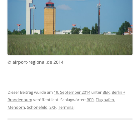
© airport-regional.de 2014
Dieser Beitrag wurde am
19. September 2014
unter
BER
,
Berlin +
Brandenburg
veröffentlicht. Schlagwörter:
BER
,
Flughafen
,
Mehdorn
,
Schönefeld
,
SXF
,
Terminal
.