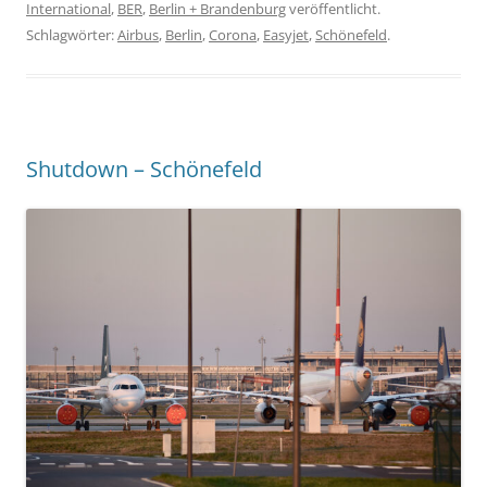
International
,
BER
,
Berlin + Brandenburg
veröffentlicht.
Schlagwörter:
Airbus
,
Berlin
,
Corona
,
Easyjet
,
Schönefeld
.
Shutdown – Schönefeld