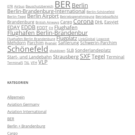
BER
Berlin
07R
Airbus
Bauschutzbereich
Berlin-Brandenburg-International
Berlin-Schönefeld
Berlin Airport
Berlin-Tegel
Betriebsgenehmigung
Betriebspflicht
Corona
Brandenburg
Cargo
DHL
Easyjet
British Airways
EDDB
EDAY
Flughafen
EDDT
FH
Flughafen Berlin-Brandenbur
Flugplatz
Flughafen Berlin Brandenburg
LinkGlobal
Lowcost
Mehdorn
Parchim
Sanierung
Schwerin-Parchim
Ryanair
Schönefeld
SLB
Sonderlandeplatz
shutdown
SXF
Tegel
Strausberg
Start- und Landebahn
Terminal
VLP
Terminal5
TXL
VFH
KATEGORIEN
Allgemein
Aviation Germany
Aviation International
BER
Berlin + Brandenburg
Cargo