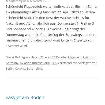
© airport-regional.de/ Möller 20
19
Schönefeld Flugbetrieb weiter indiskutabel. Ein – in Zahlen
1 – planmäßiger Abflug fand am 22. April 2020 ab Berlin-
Schönefeld statt. Für den Rest der Woche sieht es für
Ankunft und Abflug ähnlich aus: Donnerstag 1, Freitag 3
und Sonnabend wieder 1. Abwechslung bringt der
Donnerstag wenn ein Charterflug der Eurowings aus dem
rumänischen Cluj (
Flughafen Avram Iancu in Cluj-Napoca
)
erwartet wird.
Dieser Beitrag wurde am
22. April 2020
unter
Allgemein
,
Aviation
Germany
,
Aviation International
,
BER
veröffentlicht. Schlagwörter:
Berlin
,
Corona
,
Schönefeld
.
easyJet am Boden