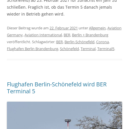
Schönefeld) ab 23. Februar 2021 für zunächst ein Jahr zu
schließen. Fraglich ist, ob das Termin 5 danach jemals
wieder in Betrieb gehen wird.
Dieser Beitrag wurde am
22. Februar 2021
unter
Allgemein
,
Aviation
Germany
,
Aviation International
,
BER
,
Berlin + Brandenburg
veröffentlicht. Schlagwörter:
BER
,
Berlin-Schönefeld
,
Corona
,
Flughafen Berlin Brandenburg
,
Schönefeld
,
Terminal
,
Terminal5
.
Flughafen Berlin-Schönefeld wird BER
Terminal 5