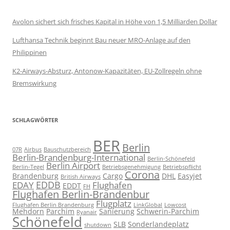
Avolon sichert sich frisches Kapital in Höhe von 1,5 Milliarden Dollar
Lufthansa Technik beginnt Bau neuer MRO-Anlage auf den
Philippinen
K2-Airways-Absturz, Antonow-Kapazitäten, EU-Zollregeln ohne
Bremswirkung
SCHLAGWÖRTER
BER
Berlin
07R
Airbus
Bauschutzbereich
Berlin-Brandenburg-International
Berlin-Schönefeld
Berlin Airport
Berlin-Tegel
Betriebsgenehmigung
Betriebspflicht
Corona
Brandenburg
Cargo
DHL
Easyjet
British Airways
EDDB
EDAY
Flughafen
EDDT
FH
Flughafen Berlin-Brandenbur
Flugplatz
Flughafen Berlin Brandenburg
LinkGlobal
Lowcost
Mehdorn
Parchim
Sanierung
Schwerin-Parchim
Ryanair
Schönefeld
SLB
Sonderlandeplatz
shutdown