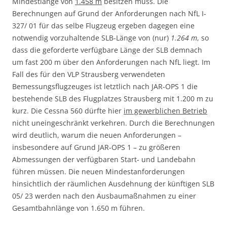
Mindestlänge von
1.458 m
besitzen muss. Die
Berechnungen auf Grund der Anforderungen nach NfL I-
327/ 01 für das selbe Flugzeug ergeben dagegen eine
notwendig vorzuhaltende SLB-Länge von (nur)
1.264 m
, so
dass die geforderte verfügbare Länge der SLB demnach
um fast 200 m über den Anforderungen nach NfL liegt. Im
Fall des für den VLP Strausberg verwendeten
Bemessungsflugzeuges ist letztlich nach JAR-OPS 1 die
bestehende SLB des Flugplatzes Strausberg mit 1.200 m zu
kurz. Die Cessna 560 dürfte hier
im gewerblichen Betrieb
nicht uneingeschränkt verkehren. Durch die Berechnungen
wird deutlich, warum die neuen Anforderungen –
insbesondere auf Grund JAR-OPS 1 – zu größeren
Abmessungen der verfügbaren Start- und Landebahn
führen müssen. Die neuen Mindestanforderungen
hinsichtlich der räumlichen Ausdehnung der künftigen SLB
05/ 23 werden nach den Ausbaumaßnahmen zu einer
Gesamtbahnlänge von 1.650 m führen.