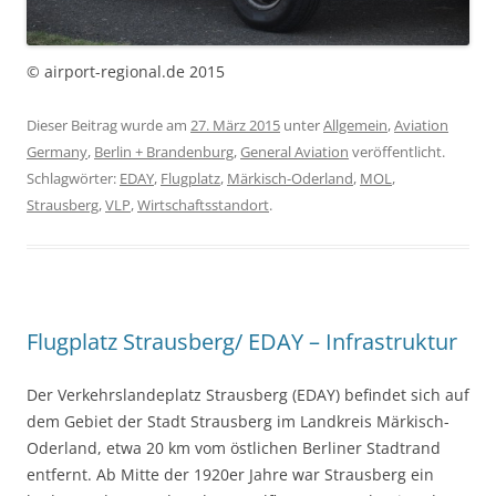
© airport-regional.de 2015
Dieser Beitrag wurde am
27. März 2015
unter
Allgemein
,
Aviation
Germany
,
Berlin + Brandenburg
,
General Aviation
veröffentlicht.
Schlagwörter:
EDAY
,
Flugplatz
,
Märkisch-Oderland
,
MOL
,
Strausberg
,
VLP
,
Wirtschaftsstandort
.
Flugplatz Strausberg/ EDAY – Infrastruktur
Der Verkehrslandeplatz Strausberg (EDAY) befindet sich auf
dem Gebiet der Stadt Strausberg im Landkreis Märkisch-
Oderland, etwa 20 km vom östlichen Berliner Stadtrand
entfernt. Ab Mitte der 1920er Jahre war Strausberg ein