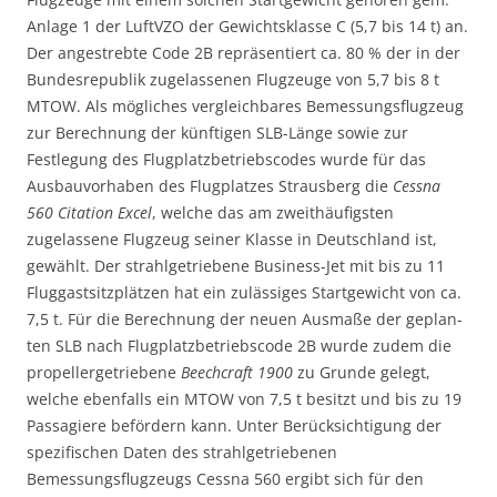
Anlage 1 der LuftVZO der Gewichtsklasse C (5,7 bis 14 t) an.
Der angestrebte Code 2B repräsentiert ca. 80 % der in der
Bundesrepublik zugelassenen Flugzeuge von 5,7 bis 8 t
MTOW. Als mögliches vergleichbares Bemessungsflugzeug
zur Berechnung der künftigen SLB-Länge sowie zur
Festlegung des Flugplatzbetriebscodes wurde für das
Ausbauvorhaben des Flugplatzes Strausberg die
Cessna
560 Citation Excel
, welche das am zweithäufigsten
zugelassene Flugzeug seiner Klasse in Deutschland ist,
gewählt. Der strahlgetriebene Business-Jet mit bis zu 11
Fluggastsitzplätzen hat ein zulässiges Startgewicht von ca.
7,5 t. Für die Berechnung der neuen Ausmaße der geplan­
ten SLB nach Flugplatzbetriebscode 2B wurde zudem die
propellergetriebene
Beechcraft 1900
zu Grunde gelegt,
welche ebenfalls ein MTOW von 7,5 t besitzt und bis zu 19
Passagiere befördern kann. Unter Berücksichtigung der
spezifischen Daten des strahlgetriebenen
Bemessungsflugzeugs Cessna 560 ergibt sich für den