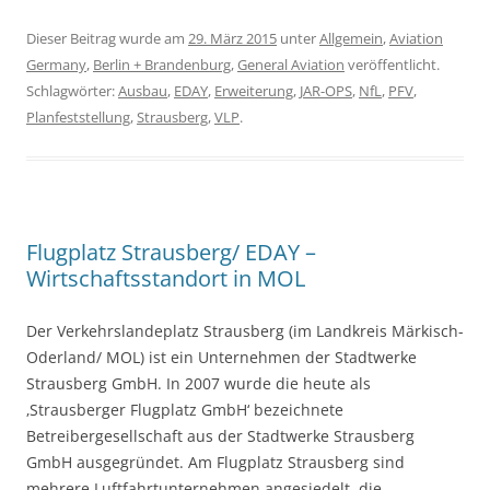
Dieser Beitrag wurde am
29. März 2015
unter
Allgemein
,
Aviation
Germany
,
Berlin + Brandenburg
,
General Aviation
veröffentlicht.
Schlagwörter:
Ausbau
,
EDAY
,
Erweiterung
,
JAR-OPS
,
NfL
,
PFV
,
Planfeststellung
,
Strausberg
,
VLP
.
Flugplatz Strausberg/ EDAY –
Wirtschaftsstandort in MOL
Der Verkehrslandeplatz Strausberg (im Landkreis Märkisch-
Oderland/ MOL) ist ein Unternehmen der Stadtwerke
Strausberg GmbH. In 2007 wurde die heute als
‚Strausberger Flugplatz GmbH‘ bezeichnete
Betreibergesellschaft aus der Stadtwerke Strausberg
GmbH ausgegründet. Am Flugplatz Strausberg sind
mehrere Luftfahrtunternehmen angesiedelt, die