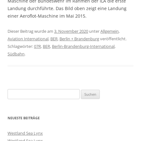
Maschine der Bundeswehr im Rahmen der ILA die erste
Landung durchführte. Das Bild oben zeigt eine Landung
einer Aeroflot-Maschine im Mai 2015.
Dieser Beitrag wurde am
3. November 2020
unter
Allgemein
,
Aviation International
,
BER
,
Berlin + Brandenburg
veröffentlicht.
Schlagwörter:
07R
,
BER
,
Berlin-Brandenburg-International
,
Südbahn
.
Suchen
nach:
NEUESTE BEITRÄGE
Westland Sea Lynx
Westland Sea Lynx