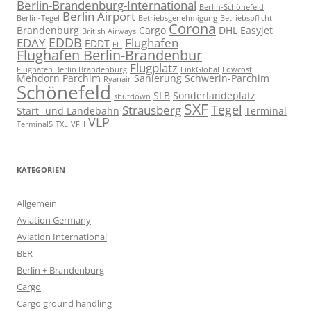
Berlin-Brandenburg-International
Berlin-Schönefeld
Berlin Airport
Berlin-Tegel
Betriebsgenehmigung
Betriebspflicht
Corona
Brandenburg
Cargo
DHL
Easyjet
British Airways
EDDB
EDAY
Flughafen
EDDT
FH
Flughafen Berlin-Brandenbur
Flugplatz
Flughafen Berlin Brandenburg
LinkGlobal
Lowcost
Mehdorn
Parchim
Sanierung
Schwerin-Parchim
Ryanair
Schönefeld
SLB
Sonderlandeplatz
shutdown
SXF
Tegel
Strausberg
Start- und Landebahn
Terminal
VLP
Terminal5
TXL
VFH
KATEGORIEN
Allgemein
Aviation Germany
Aviation International
BER
Berlin + Brandenburg
Cargo
Cargo ground handling