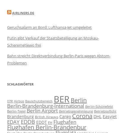
AIRLINERS.DE
Geruchsalarm an Bord: Lufthansa-Jet umgeleitet
Putin gibt Verkauf der Staatsbeteiligung an Moskau-
Scheremetjewo frei
Bahn streicht Direktverbindung Berlin-Paris wegen Alstom-
Problemen
SCHLAGWÖRTER
BER
Berlin
07R
Airbus
Bauschutzbereich
Berlin-Brandenburg-International
Berlin-Schönefeld
Berlin Airport
Berlin-Tegel
Betriebsgenehmigung
Betriebspflicht
Corona
Brandenburg
Cargo
DHL
Easyjet
British Airways
EDDB
EDAY
Flughafen
EDDT
FH
Flughafen Berlin-Brandenbur
Flugplatz