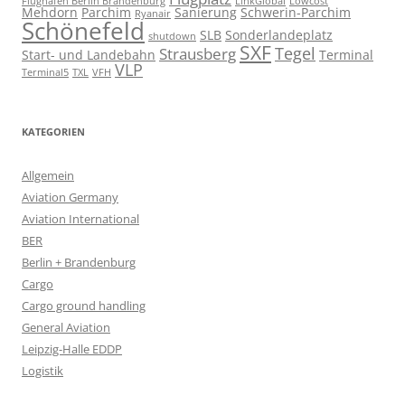
Flughafen Berlin Brandenburg
LinkGlobal
Lowcost
Mehdorn
Parchim
Sanierung
Schwerin-Parchim
Ryanair
Schönefeld
SLB
Sonderlandeplatz
shutdown
SXF
Tegel
Strausberg
Start- und Landebahn
Terminal
VLP
Terminal5
TXL
VFH
KATEGORIEN
Allgemein
Aviation Germany
Aviation International
BER
Berlin + Brandenburg
Cargo
Cargo ground handling
General Aviation
Leipzig-Halle EDDP
Logistik