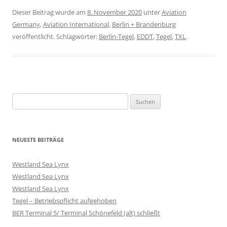
Dieser Beitrag wurde am
8. November 2020
unter
Aviation
Germany
,
Aviation International
,
Berlin + Brandenburg
veröffentlicht. Schlagwörter:
Berlin-Tegel
,
EDDT
,
Tegel
,
TXL
.
Suchen
nach:
NEUESTE BEITRÄGE
Westland Sea Lynx
Westland Sea Lynx
Westland Sea Lynx
Tegel – Betriebspflicht aufgehoben
BER Terminal 5/ Terminal Schönefeld (alt) schließt