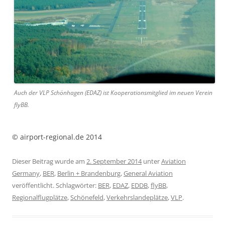
Auch der VLP Schönhagen (EDAZ) ist Kooperationsmitglied im neuen Verein
flyBB.
© airport-regional.de 2014
Dieser Beitrag wurde am
2. September 2014
unter
Aviation
Germany
,
BER
,
Berlin + Brandenburg
,
General Aviation
veröffentlicht. Schlagwörter:
BER
,
EDAZ
,
EDDB
,
flyBB
,
Regionalflugplätze
,
Schönefeld
,
Verkehrslandeplätze
,
VLP
.