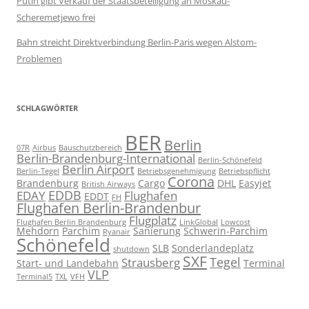
Putin gibt Verkauf der Staatsbeteiligung an Moskau-
Scheremetjewo frei
Bahn streicht Direktverbindung Berlin-Paris wegen Alstom-
Problemen
SCHLAGWÖRTER
BER
Berlin
07R
Airbus
Bauschutzbereich
Berlin-Brandenburg-International
Berlin-Schönefeld
Berlin Airport
Berlin-Tegel
Betriebsgenehmigung
Betriebspflicht
Corona
Brandenburg
Cargo
DHL
Easyjet
British Airways
EDDB
EDAY
Flughafen
EDDT
FH
Flughafen Berlin-Brandenbur
Flugplatz
Flughafen Berlin Brandenburg
LinkGlobal
Lowcost
Mehdorn
Parchim
Sanierung
Schwerin-Parchim
Ryanair
Schönefeld
SLB
Sonderlandeplatz
shutdown
SXF
Tegel
Strausberg
Start- und Landebahn
Terminal
VLP
Terminal5
TXL
VFH