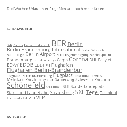
Drei Wochen Urlaub, vier Flughäfen und noch mehr Krisen
SCHLAGWÖRTER
BER
Berlin
07R
Airbus
Bauschutzbereich
Berlin-Brandenburg-International
Berlin-Schönefeld
Berlin Airport
Berlin-Tegel
Betriebsgenehmigung
Betriebspflicht
Corona
Brandenburg
Cargo
DHL
Easyjet
British Airways
EDDB
EDAY
Flughafen
EDDT
FH
Flughafen Berlin-Brandenbur
Flugplatz
Flughafen Berlin Brandenburg
LinkGlobal
Lowcost
Mehdorn
Parchim
Sanierung
Schwerin-Parchim
Ryanair
Schönefeld
SLB
Sonderlandeplatz
shutdown
SXF
Tegel
Strausberg
Start- und Landebahn
Terminal
VLP
Terminal5
TXL
VFH
KATEGORIEN