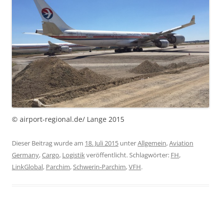
© airport-regional.de/ Lange 2015
Dieser Beitrag wurde am
18. Juli 2015
unter
Allgemein
,
Aviation
Germany
,
Cargo
,
Logistik
veröffentlicht. Schlagwörter:
FH
,
LinkGlobal
,
Parchim
,
Schwerin-Parchim
,
VFH
.