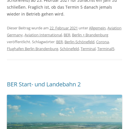
Schönefeld) ab 23. Februar 2021 für zunächst ein Jahr zu
schließen. Fraglich ist, ob das Termin 5 danach jemals
wieder in Betrieb gehen wird.
Dieser Beitrag wurde am
22. Februar 2021
unter
Allgemein
,
Aviation
Germany
,
Aviation International
,
BER
,
Berlin + Brandenburg
veröffentlicht. Schlagwörter:
BER
,
Berlin-Schönefeld
,
Corona
,
Flughafen Berlin Brandenburg
,
Schönefeld
,
Terminal
,
Terminal5
.
BER Start- und Landebahn 2