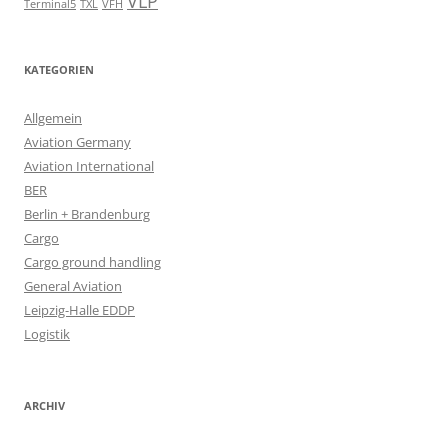
VLP
Terminal5
TXL
VFH
KATEGORIEN
Allgemein
Aviation Germany
Aviation International
BER
Berlin + Brandenburg
Cargo
Cargo ground handling
General Aviation
Leipzig-Halle EDDP
Logistik
ARCHIV