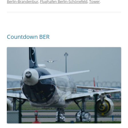
Berlin-Brandenbur
,
Flughafen Berlin-Schönefeld
,
Tower
.
Countdown BER