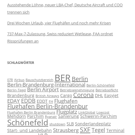
Ausstehende Löhne, neuer LBA-Chef, Deutsche Aircraft und COO
trennen sich
Drei Wochen Urlaub, vier Flughäfen und noch mehr Krisen
737-Max-7-Zulassung, Swiss reduziert Wetlease, FAA ordnet
Rissprüfungen an
SCHLAGWÖRTER
BER
Berlin
07R
Airbus
Bauschutzbereich
Berlin-Brandenburg-International
Berlin-Schönefeld
Berlin Airport
Berlin-Tegel
Betriebsgenehmigung
Betriebspflicht
Corona
Brandenburg
Cargo
DHL
Easyjet
British Airways
EDDB
EDAY
Flughafen
EDDT
FH
Flughafen Berlin-Brandenbur
Flugplatz
Flughafen Berlin Brandenburg
LinkGlobal
Lowcost
Mehdorn
Parchim
Sanierung
Schwerin-Parchim
Ryanair
Schönefeld
SLB
Sonderlandeplatz
shutdown
SXF
Tegel
Strausberg
Start- und Landebahn
Terminal